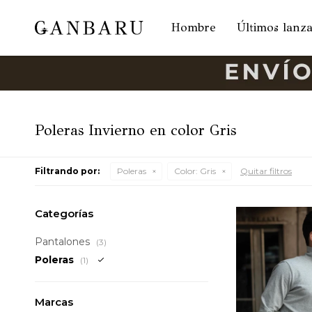
Hombre
Últimos lanz
Poleras Invierno en color Gris
Filtrando por:
Poleras
Color:
Gris
Quitar filtros
Categorías
Pantalones
(3)
Poleras
(1)
Marcas