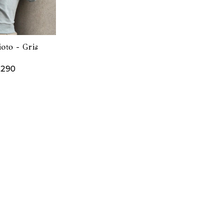
oto - Gris
.290