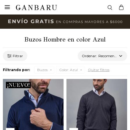

Buzos Hombre en color Azul
Recomendados
Filtrando por:
Buzos
Color:
Azul
Quitar filtros