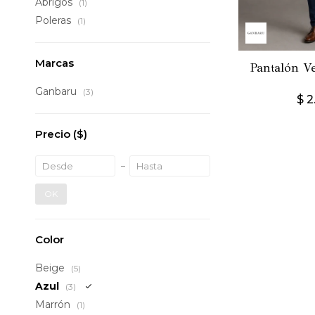
Abrigos
(1)
Poleras
(1)
Marcas
Pantalón V
Ganbaru
(3)
$
2
Precio
($)
OK
Color
Beige
(5)
Azul
(3)
Marrón
(1)