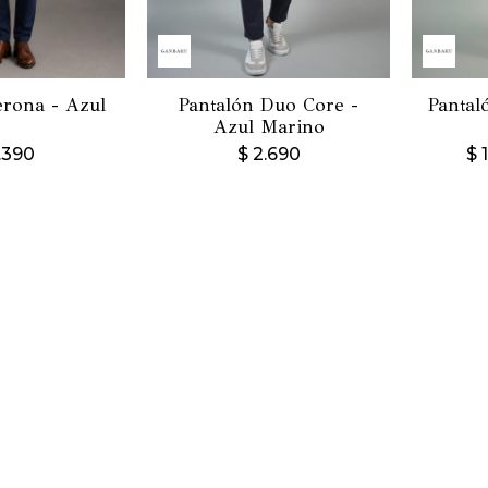
erona - Azul
Pantalón Duo Core -
Pantal
Azul Marino
.390
$
2.690
$