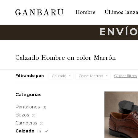
Hombre
Últimos lanz
Calzado Hombre en color Marrón
Filtrando por:
Calzado
Color:
Marrón
Quitar filtros
Categorías
Pantalones
(1)
Buzos
(1)
Camperas
(1)
Calzado
(1)