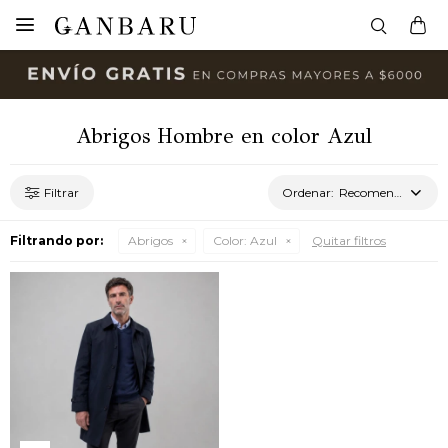

Abrigos Hombre en color Azul
Recomendados
Filtrando por:
Abrigos
Color:
Azul
Quitar filtros